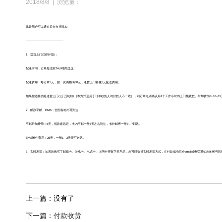
2018/8/8
|
浏览量：
此处用户可以通过后台自行添加
--------------------------------------
1、送货上门/货到付款：
配送时间：订单处理后24小时内送达。
配送费用：每订单5元，如一次购物满80元，送货上门将免5元配送费用。
如果您选择的是送货上门/上门预收款（本方式适用于订单收货人与付款人不一致），则订单电话确认后4个工作小时内上门预收款。附加费为5+10=15
2、邮政平邮、EMS：全国各地均可到达
平邮附加费用：6元，视路途远近，省内平邮一般3天左右到达，省外邮寄一般3－7到达。
EMS附件费用：25元，一般1－2天即可送达。
3、实时发送：如果您购买了邮箱卡、游戏卡、电话卡、上网卡等数字类产品，您可以选择实时发送方式，在付款成功后会email或电话通知您的帐号和
上一篇：没有了
下一篇：
付款收货