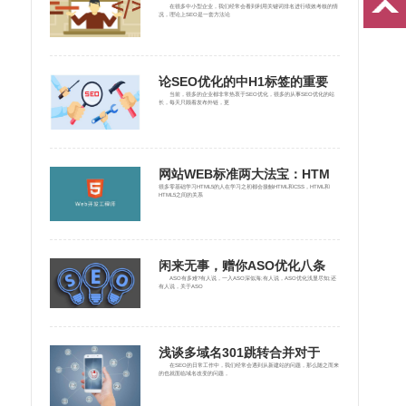
在很多中小型企业，我们经常会看到利用关键词排名进行绩效考核的情
况，理论上SEO是一套方法论
论SEO优化的中H1标签的重要
当前，很多的企业都非常热衷于SEO优化，很多的从事SEO优化的站
长，每天只顾着发布外链，更
网站WEB标准两大法宝：HTM
很多零基础学习HTML5的人在学习之初都会接触HTML和CSS，HTML和
HTML5之间的关系
闲来无事，赠你ASO优化八条
ASO有多难?有人说，一入ASO深似海;有人说，ASO优化浅显尽知;还
有人说，关于ASO
浅谈多域名301跳转合并对于
在SEO的日常工作中，我们经常会遇到从新建站的问题，那么随之而来
的也就面临域名改变的问题，