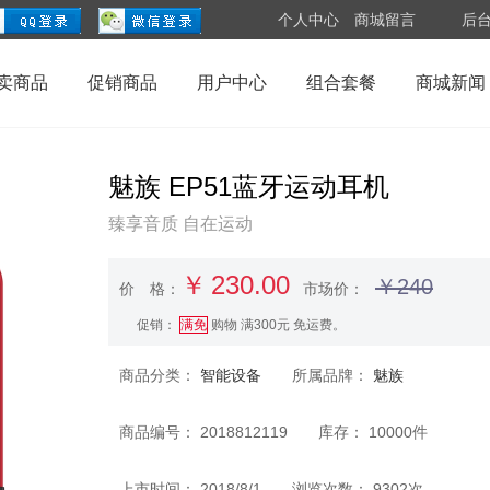
个人中心
商城留言
后
卖商品
促销商品
用户中心
组合套餐
商城新闻
魅族 EP51蓝牙运动耳机
臻享音质 自在运动
￥
230.00
￥240
价 格：
市场价：
促销：
满免
购物 满300元 免运费。
商品分类：
智能设备
所属品牌：
魅族
商品编号： 2018812119 库存： 10000件
上市时间： 2018/8/1 浏览次数： 9302次