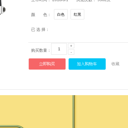
颜 色：
已 选 择：
+
购买数量：
-
收藏