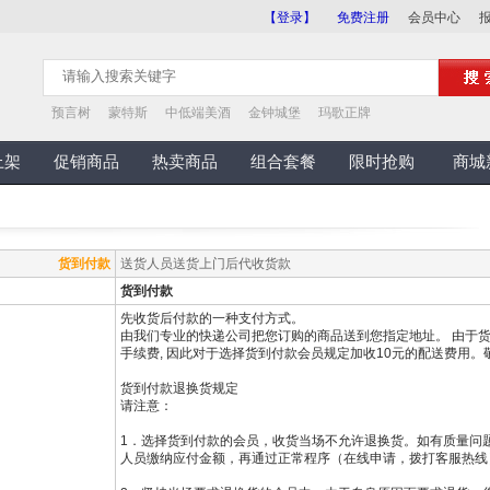
【登录】
免费注册
会员中心
预言树
蒙特斯
中低端美酒
金钟城堡
玛歌正牌
上架
促销商品
热卖商品
组合套餐
限时抢购
商城
货到付款
送货人员送货上门后代收货款
货到付款
先收货后付款的一种支付方式。
由我们专业的快递公司把您订购的商品送到您指定地址。 由于
手续费, 因此对于选择货到付款会员规定加收10元的配送费用。
货到付款退换货规定
请注意：
1．选择货到付款的会员，收货当场不允许退换货。如有质量问
人员缴纳应付金额，再通过正常程序（在线申请，拨打客服热线