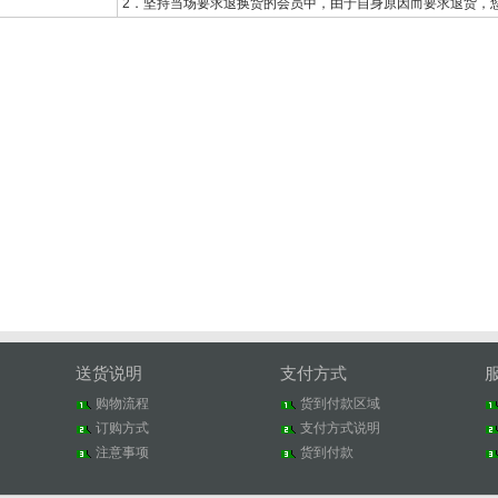
2．坚持当场要求退换货的会员中，由于自身原因而要求退货，
送货说明
支付方式
购物流程
货到付款区域
订购方式
支付方式说明
注意事项
货到付款