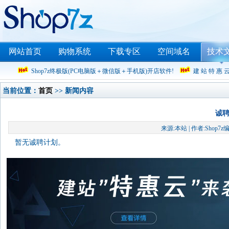
网站首页
购物系统
下载专区
空间域名
技术
Shop7z终极版(PC电脑版＋微信版＋手机版)开店软件!
建 站 特 惠 
当前位置：
首页
>> 新闻内容
诚
来源:本站 | 作者:Shop7z编
暂无诚聘计划。