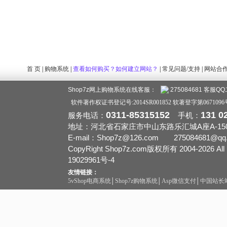
首 页
|
购物系统
|
查看如何购买？如何建立网站？
|
常见问题/支持
|
网站合
Shop7z网上购物系统在线客服：
275084681 客服Q
软件著作权证书登记号:2014SR001852 软著登字第0671096
0311-85315152
131 0
服务电话：
手机：
地址：河北省石家庄市中山东路乐汇城A座A-1501
E-mail：Shop7z@126.com 275084681@q
CopyRight Shop7z.com版权所有 2004-2026 All R
19029961号-4
友情链接：
5vShop电商系统
│
Shop7z购物系统
│
Asp微信支付
│
中国站长