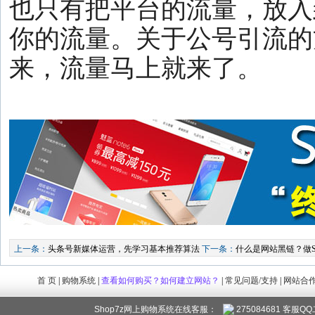
也只有把平台的流量，放入
你的流量。关于公号引流的
来，流量马上就来了。
上一条：
头条号新媒体运营，先学习基本推荐算法
下一条：
什么是网站黑链？做
首 页
|
购物系统
|
查看如何购买？如何建立网站？
|
常见问题/支持
|
网站合
Shop7z网上购物系统在线客服：
275084681 客服Q